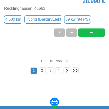
28.990 €
Recklinghausen, 45663
4.500 km
Hybrid (Benzin/Elekt
69 kw (94 PS)
➜
★
➦
1 - 10 von 32
1
2
3
4
❯
❯❯