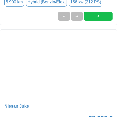
5.900 km
Hybrid (Benzin/Elekt
156 kw (212 PS)
➜
★
➦
Nissan Juke