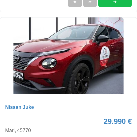
➜
★
➦
Nissan Juke
29.990 €
Marl, 45770