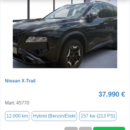
Nissan X-Trail
37.990 €
Marl, 45770
12.000 km
Hybrid (Benzin/Elekt
157 kw (213 PS)