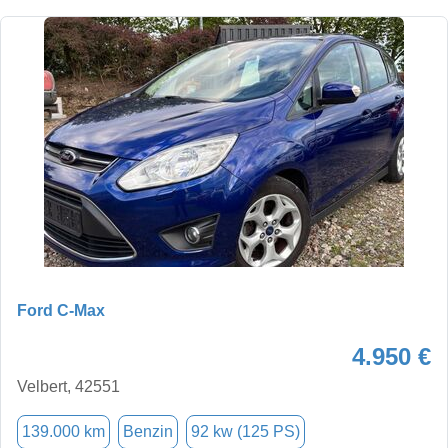
Ford C-Max
4.950 €
Velbert, 42551
139.000 km
Benzin
92 kw (125 PS)