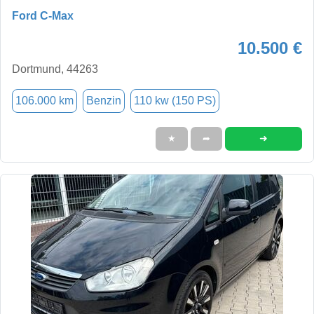
Ford C-Max
10.500 €
Dortmund, 44263
106.000 km
Benzin
110 kw (150 PS)
➜
★
➦