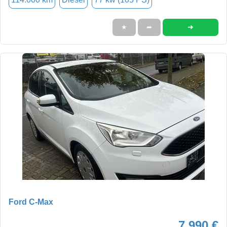
➜
★
➦
Ford C-Max
7.990 €