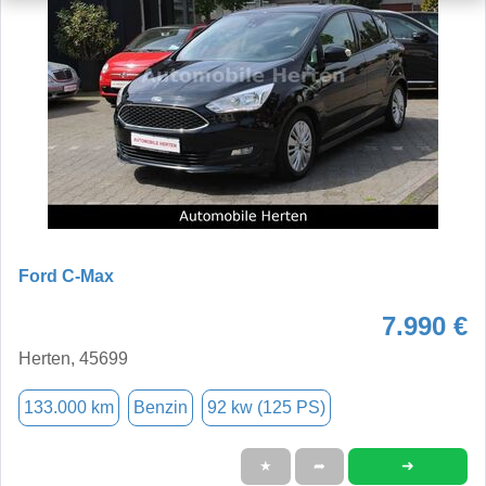
Ford C-Max
7.990 €
Herten, 45699
133.000 km
Benzin
92 kw (125 PS)
➜
★
➦