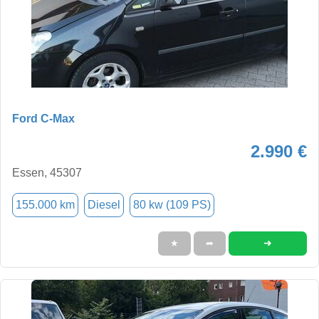
Ford C-Max
2.990 €
Essen, 45307
155.000 km
Diesel
80 kw (109 PS)
➜
★
➦