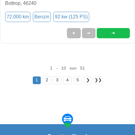
Bottrop, 46240
72.000 km
Benzin
92 kw (125 PS)
➜
★
➦
1 - 10 von 51
1
2
3
4
5
❯
❯❯