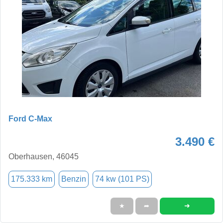
Ford C-Max
3.490 €
Oberhausen, 46045
175.333 km
Benzin
74 kw (101 PS)
➜
★
➦