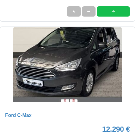
➜
★
➦
Ford C-Max
12.290 €