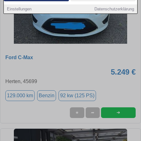
Einstellungen
Datenschutzerklärung
Ford C-Max
5.249 €
Herten, 45699
129.000 km
Benzin
92 kw (125 PS)
➜
★
➦