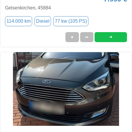
Gelsenkirchen, 45884
114.000 km
Diesel
77 kw (105 PS)
➜
★
➦