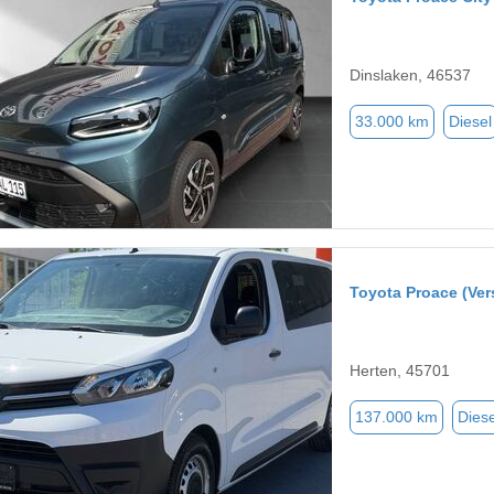
Dinslaken, 46537
33.000 km
Diesel
Toyota Proace (Ver
Herten, 45701
137.000 km
Diese