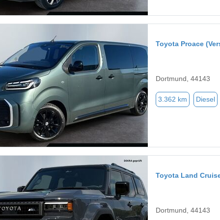
Toyota Proace (Ver
Dortmund, 44143
3.362 km
Diesel
Toyota Land Cruis
Dortmund, 44143