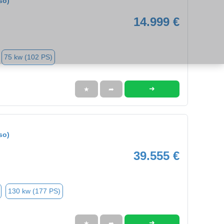
so)
14.999 €
75 kw (102 PS)
➜
★
➦
so)
39.555 €
130 kw (177 PS)
➜
★
➦