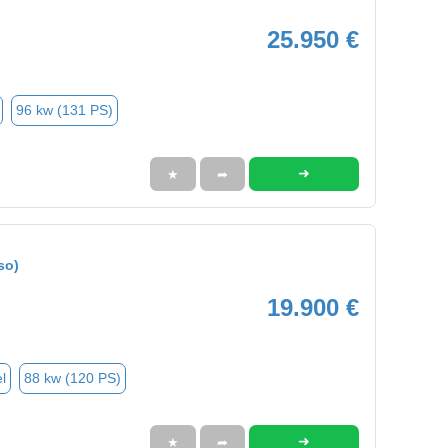
25.950 €
96 kw (131 PS)
➜
★
➦
so)
19.900 €
l
88 kw (120 PS)
➜
★
➦