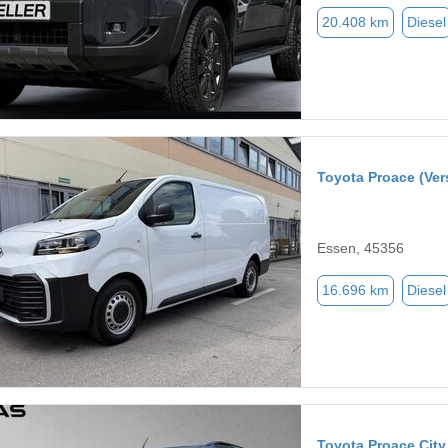
20.408 km
Diesel
Toyota Proace (Ver
Essen, 45356
16.696 km
Diesel
Toyota Proace City