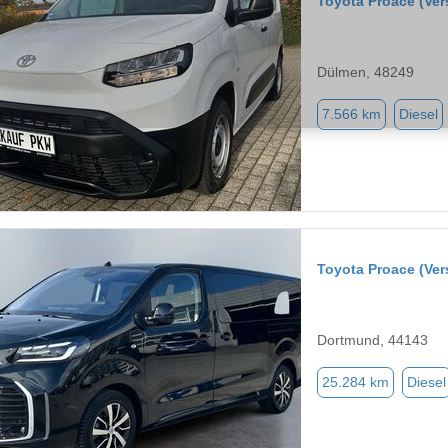
Toyota Proace (Ver
Dülmen, 48249
7.566 km
Diesel
Toyota Proace (Ver
Dortmund, 44143
25.284 km
Diesel