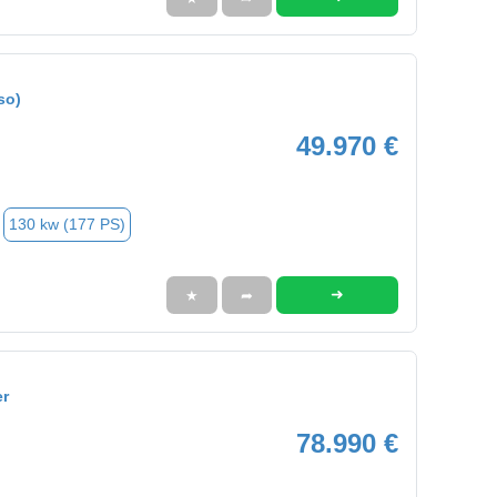
so)
49.970 €
130 kw (177 PS)
➜
★
➦
er
78.990 €