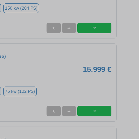
150 kw (204 PS)
➜
★
➦
so)
15.999 €
75 kw (102 PS)
➜
★
➦