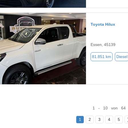
Toyota Hilux
Essen, 45139
81.851 km
Diesel
1 - 10 von 64
1
2
3
4
5