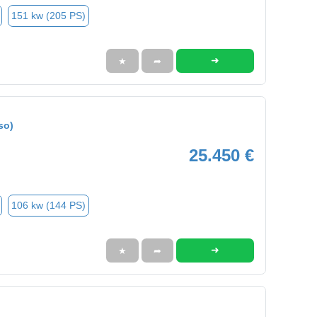
151 kw (205 PS)
➜
★
➦
so)
25.450 €
106 kw (144 PS)
➜
★
➦