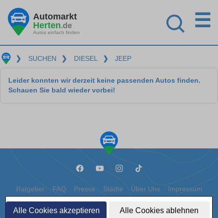
☰
Automarkt
Herten
.de
Autos einfach finden
❯
SUCHEN
❯
DIESEL
❯
JEEP
Leider konnten wir derzeit keine passenden Autos finden.
Schauen Sie bald wieder vorbei!
Ratgeber
FAQ
Presse
Städte
Über Uns
Impressum
Datenschutz
Cookies
Alle Cookies akzeptieren
Alle Cookies ablehnen