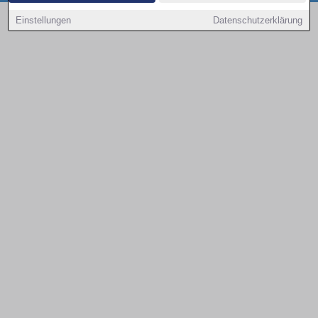
Copyright © 2000 - 2026 | 1A Infosysteme GmbH | Content by: 1a-sites-autos
Einstellungen
Datenschutzerklärung
08.08.2026