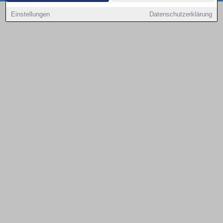
Copyright © 2000 - 2026 | 1A Infosysteme GmbH | Content by: 1a-sites-autos
Einstellungen
Datenschutzerklärung
09.08.2026