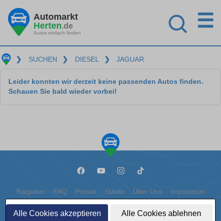
☰
Automarkt
Herten
.de
Autos einfach finden
❯
SUCHEN
❯
DIESEL
❯
JAGUAR
Leider konnten wir derzeit keine passenden Autos finden.
Schauen Sie bald wieder vorbei!
Ratgeber
FAQ
Presse
Städte
Über Uns
Impressum
Datenschutz
Cookies
Alle Cookies akzeptieren
Alle Cookies ablehnen