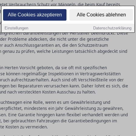
etet Verbrauchern Schutz vor Mängeln, die beim Kauf bereits
el zwei Jahre, wobei in den ersten sechs Monaten eine
Alle Cookies akzeptieren
Alle Cookies ablehnen
handelt es sich bei einer Garantie um eine freiwillige Leistung
n Vorgaben hinausgehen kann.
Einstellungen
Datenschutzerklärung
fangreichen Garantieleistungen der Hersteller beeindruckt. Diese
oder Probleme abdecken, die nicht unter die gesetzliche
ler auch Anschlussgarantien an, die den Schutzzeitraum
en genau zu prüfen, welche Leistungen tatsächlich abgedeckt sind
n Herten Vorsicht geboten, da sie oft mit spezifischen
ise können regelmäßige Inspektionen in Vertragswerkstätten
uch aufrechtzuerhalten. Auch sind oft Verschleißteile von der
en bei Reparaturen verursachen kann. Daher lohnt es sich, die
und nach versteckten Kosten Ausschau zu halten.
brauchtwagen eine Rolle, wenn es um Gewährleistung und
verpflichtet, mindestens ein Jahr Gewährleistung zu gewähren,
sen. Eine Garantie hingegen kann flexibel verhandelt werden und
 ist, bei gebrauchten Fahrzeugen die Garantiebedingungen im
te Kosten zu vermeiden.