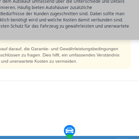
vor dem Autokauf umfassend über die Unterschiede und Details
mieren. Häufig bieten Autohäuser zusätzliche
e Bedürfnisse der Kunden zugeschnitten sind. Dabei sollte man
klich benötigt wird und welche Kosten damit verbunden sind.
esten Schutz für das Fahrzeug zu gewährleisten und unerwartete
okauf darauf, die Garantie- und Gewährleistungsbedingungen
schlüssen zu fragen. Dies hilft, ein umfassendes Verständnis
n und unerwartete Kosten zu vermeiden.