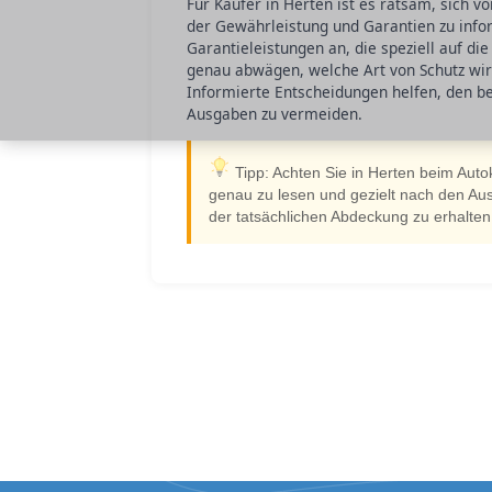
Für Käufer in Herten ist es ratsam, sich 
der Gewährleistung und Garantien zu infor
Garantieleistungen an, die speziell auf di
genau abwägen, welche Art von Schutz wir
Informierte Entscheidungen helfen, den b
Ausgaben zu vermeiden.
Tipp: Achten Sie in Herten beim Aut
genau zu lesen und gezielt nach den Aus
der tatsächlichen Abdeckung zu erhalte