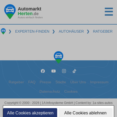
Automarkt
☰
Herten
.de
Autos einfach finden
❯
EXPERTEN-FINDEN
❯
AUTOHÄUSER
❯
RATGEBER
Ratgeber
FAQ
Presse
Städte
Über Uns
Impressum
Datenschutz
Cookies
Copyright © 2000 - 2026 | 1A Infosysteme GmbH | Content by: 1a-sites-autos
09.08.2026
Alle Cookies akzeptieren
Alle Cookies ablehnen