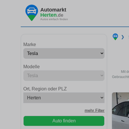
Automarkt
Herten
.de
Autos einfach finden
❯
Marke
Modelle
Mit d
Gebrauchtw
Ort, Region oder PLZ
mehr Filter
Auto finden