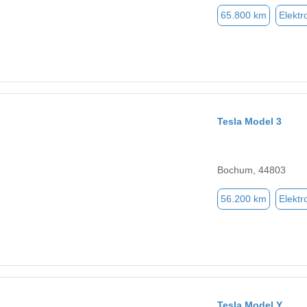
65.800 km
Elektr
Tesla Model 3
Bochum, 44803
56.200 km
Elektr
Tesla Model Y