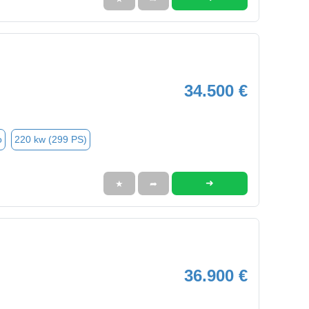
34.500 €
o
220 kw (299 PS)
➜
★
➦
36.900 €