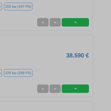
o
255 kw (347 PS)
➜
★
➦
38.590 €
o
220 kw (299 PS)
➜
★
➦