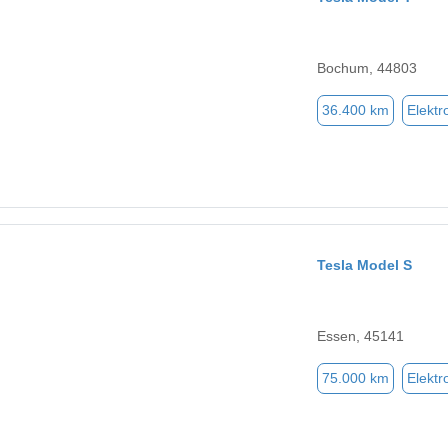
Bochum, 44803
36.400 km
Elektr
Tesla Model S
Essen, 45141
75.000 km
Elektr