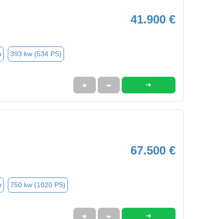
41.900 €
o
393 kw (534 PS)
➜
★
➦
67.500 €
o
750 kw (1020 PS)
➜
★
➦