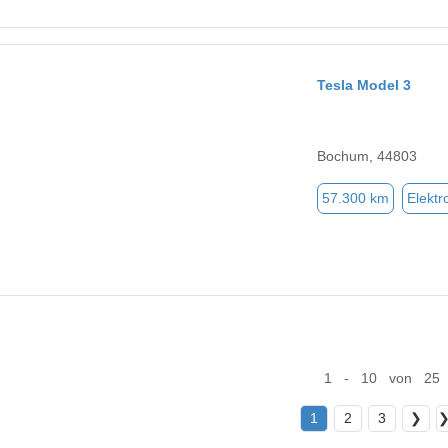
Tesla Model 3
Bochum, 44803
57.300 km
Elektr
1 - 10 von 25
1
2
3
❯