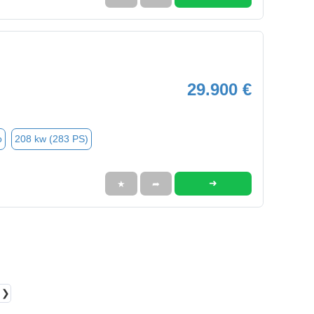
29.900 €
o
208 kw (283 PS)
➜
★
➦
❯❯