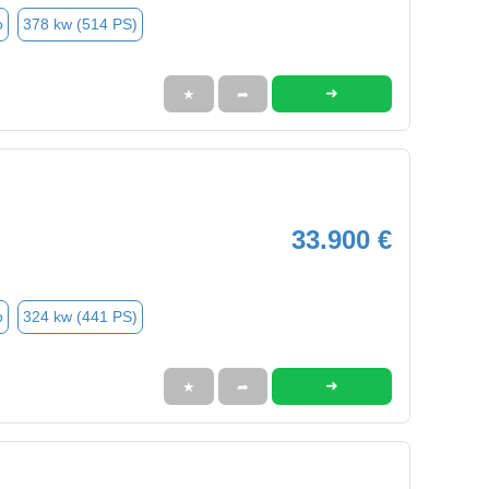
o
378 kw (514 PS)
➜
★
➦
33.900 €
o
324 kw (441 PS)
➜
★
➦