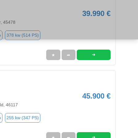
39.990 €
r, 45478
o
378 kw (514 PS)
➜
★
➦
45.900 €
ld, 46117
o
255 kw (347 PS)
➜
★
➦