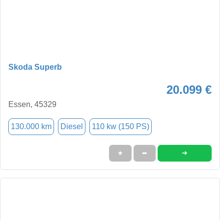
Skoda Superb
20.099 €
Essen, 45329
130.000 km
Diesel
110 kw (150 PS)
➜
★
➦