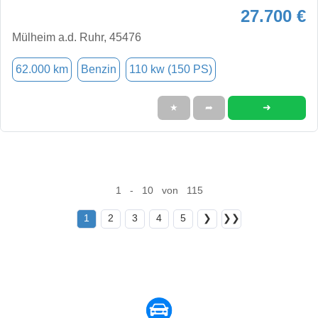
27.700 €
Mülheim a.d. Ruhr, 45476
62.000 km
Benzin
110 kw (150 PS)
➜
★
➦
1 - 10 von 115
1
2
3
4
5
❯
❯❯