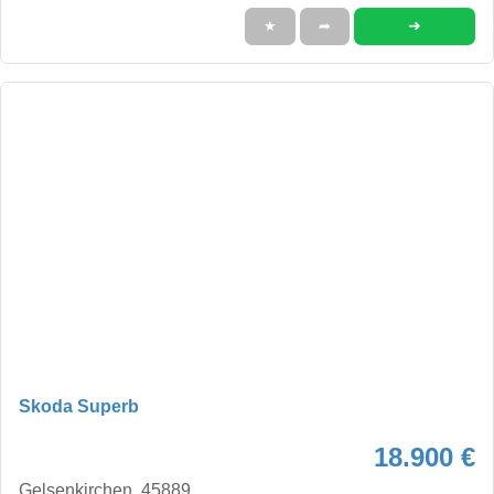
➜
★
➦
Skoda Superb
18.900 €
Gelsenkirchen, 45889