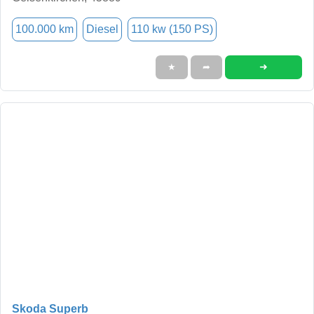
100.000 km
Diesel
110 kw (150 PS)
➜
★
➦
Skoda Superb