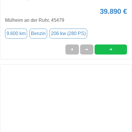
39.890 €
Mülheim an der Ruhr, 45479
9.600 km
Benzin
206 kw (280 PS)
➜
★
➦