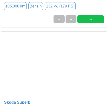
105.000 km
Benzin
132 kw (179 PS)
➜
★
➦
Skoda Superb