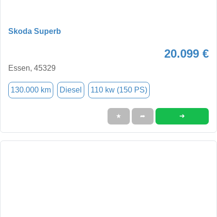
Skoda Superb
20.099 €
Essen, 45329
130.000 km
Diesel
110 kw (150 PS)
➜
★
➦