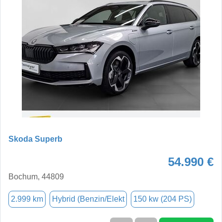
Skoda Superb
54.990 €
Bochum, 44809
2.999 km
Hybrid (Benzin/Elekt
150 kw (204 PS)