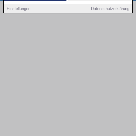
Copyright © 2000 - 2026 | 1A Infosysteme GmbH | Content by: 1a-sites-autos
Einstellungen
Datenschutzerklärung
10.08.2026