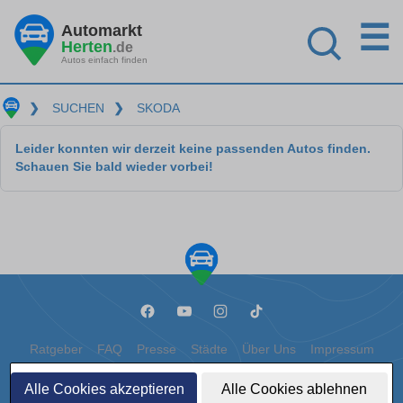
☰
Automarkt
Herten
.de
Autos einfach finden
❯
SUCHEN
❯
SKODA
Leider konnten wir derzeit keine passenden Autos finden.
Schauen Sie bald wieder vorbei!
Ratgeber
FAQ
Presse
Städte
Über Uns
Impressum
Datenschutz
Cookies
Alle Cookies akzeptieren
Alle Cookies ablehnen