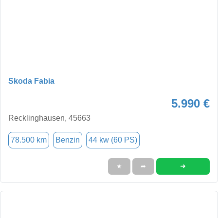
Skoda Fabia
5.990 €
Recklinghausen, 45663
78.500 km
Benzin
44 kw (60 PS)
➜
★
➦