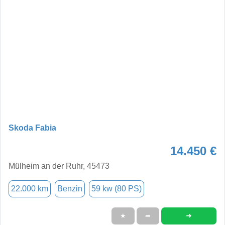
Skoda Fabia
14.450 €
Mülheim an der Ruhr, 45473
22.000 km
Benzin
59 kw (80 PS)
➜
★
➦