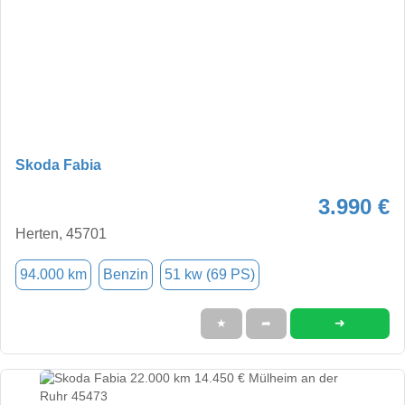
Skoda Fabia
3.990 €
Herten, 45701
94.000 km
Benzin
51 kw (69 PS)
➜
★
➦