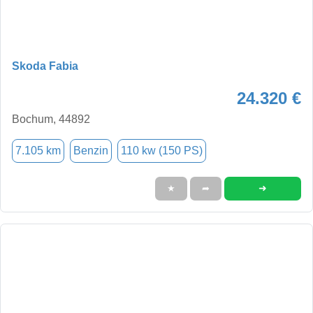
Skoda Fabia
24.320 €
Bochum, 44892
7.105 km
Benzin
110 kw (150 PS)
➜
★
➦