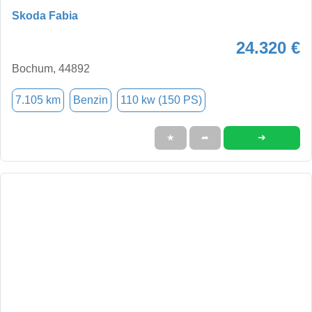
Skoda Fabia
24.320 €
Bochum, 44892
7.105 km
Benzin
110 kw (150 PS)
➜
★
➦