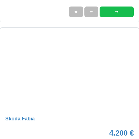
➜
★
➦
Skoda Fabia
4.200 €