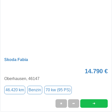
Skoda Fabia
14.790 €
Oberhausen, 46147
46.420 km
Benzin
70 kw (95 PS)
➜
★
➦