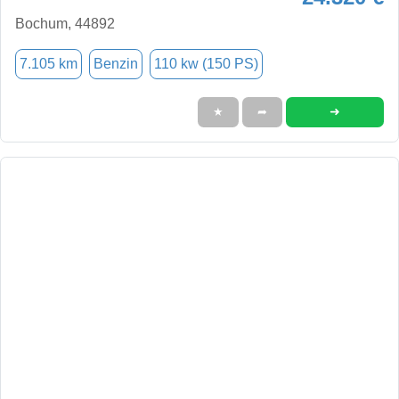
Bochum, 44892
7.105 km
Benzin
110 kw (150 PS)
➜
★
➦