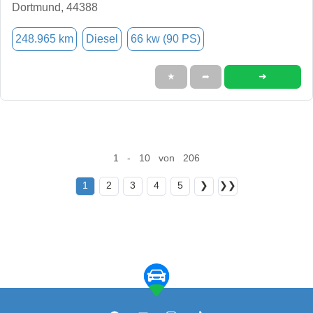
Dortmund, 44388
248.965 km
Diesel
66 kw (90 PS)
➜
★
➦
1 - 10 von 206
1
2
3
4
5
❯
❯❯