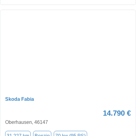
Skoda Fabia
14.790 €
Oberhausen, 46147
31.227 km
Benzin
70 kw (95 PS)