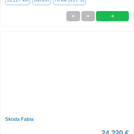
➜
★
➦
Skoda Fabia
24.320 €