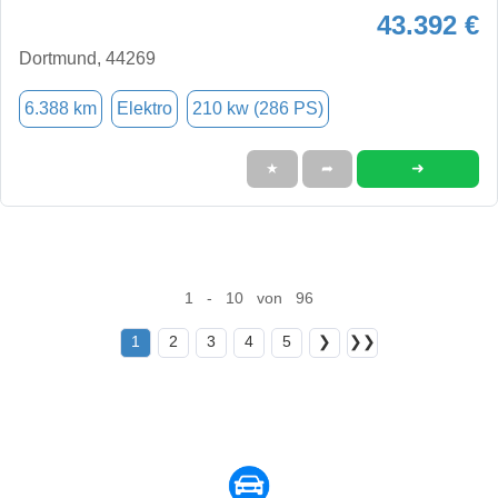
43.392 €
Dortmund, 44269
6.388 km
Elektro
210 kw (286 PS)
➜
★
➦
1 - 10 von 96
1
2
3
4
5
❯
❯❯