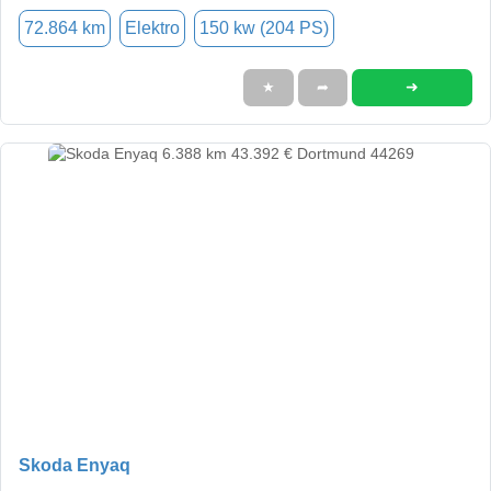
72.864 km
Elektro
150 kw (204 PS)
➜
★
➦
Skoda Enyaq