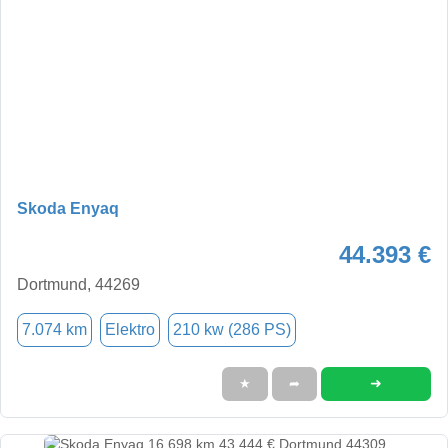
Skoda Enyaq
44.393 €
Dortmund, 44269
7.074 km
Elektro
210 kw (286 PS)
➜
★
➦