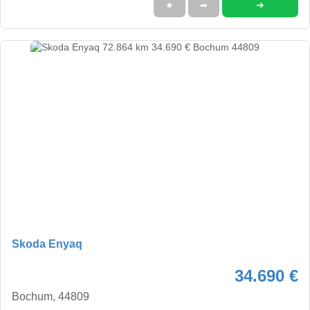
➜
★
➦
Skoda Enyaq
34.690 €
Bochum, 44809