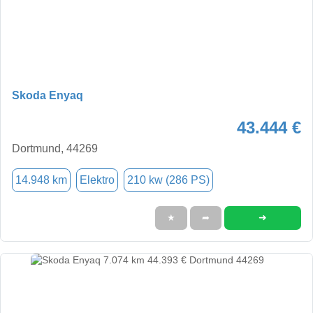
Skoda Enyaq
43.444 €
Dortmund, 44269
14.948 km
Elektro
210 kw (286 PS)
➜
★
➦