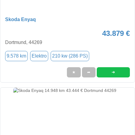
Skoda Enyaq
43.879 €
Dortmund, 44269
9.578 km
Elektro
210 kw (286 PS)
➜
★
➦