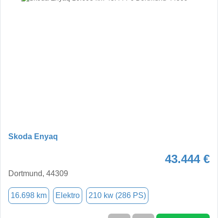
Skoda Enyaq
43.444 €
Dortmund, 44309
16.698 km
Elektro
210 kw (286 PS)