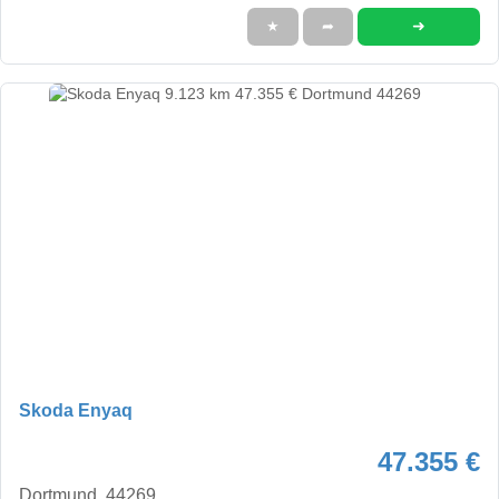
➜
★
➦
Skoda Enyaq
47.355 €
Dortmund, 44269