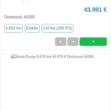
43.991 €
Dortmund, 44269
9.662 km
Elektro
210 kw (286 PS)
➜
★
➦