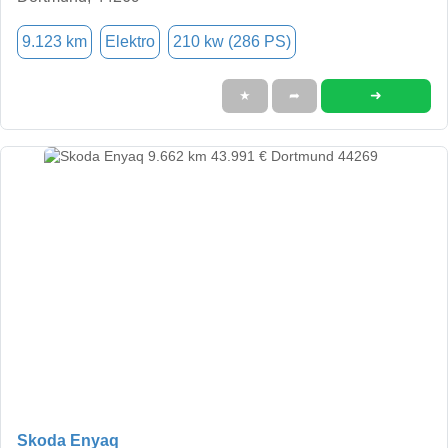
9.123 km
Elektro
210 kw (286 PS)
➜
★
➦
Skoda Enyaq