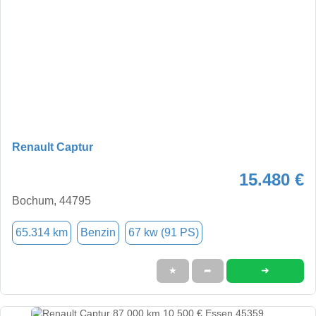
Renault Captur
15.480 €
Bochum, 44795
65.314 km
Benzin
67 kw (91 PS)
➜
★
➦