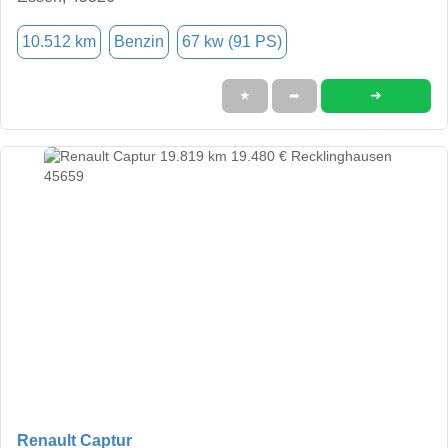
10.512 km
Benzin
67 kw (91 PS)
➜
★
➦
Renault Captur