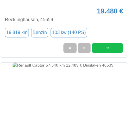
19.480 €
Recklinghausen, 45659
19.819 km
Benzin
103 kw (140 PS)
➜
★
➦