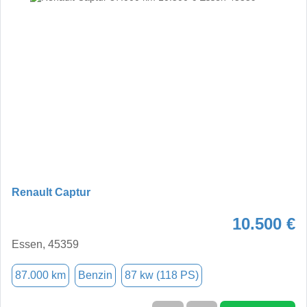
Renault Captur
10.500 €
Essen, 45359
87.000 km
Benzin
87 kw (118 PS)