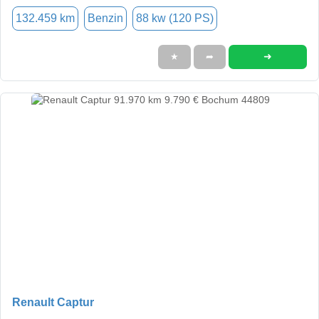
132.459 km
Benzin
88 kw (120 PS)
➜
★
➦
Renault Captur