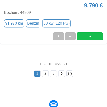
9.790 €
Bochum, 44809
91.970 km
Benzin
88 kw (120 PS)
➜
★
➦
1 - 10 von 21
1
2
3
❯
❯❯