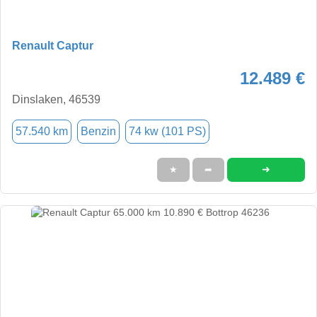
Renault Captur
12.489 €
Dinslaken, 46539
57.540 km
Benzin
74 kw (101 PS)
➜
★
➦