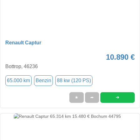
Renault Captur
10.890 €
Bottrop, 46236
65.000 km
Benzin
88 kw (120 PS)
➜
★
➦