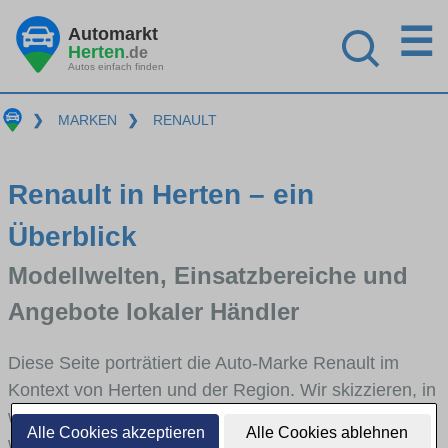
☰
Automarkt
Herten
.de
Autos einfach finden
❯
MARKEN
❯
RENAULT
Renault in Herten – ein
Überblick
Modellwelten, Einsatzbereiche und
Angebote lokaler Händler
Diese Seite porträtiert die Auto-Marke Renault im
Kontext von Herten und der Region. Wir skizzieren, in
welchen Fahrzeugklassen Renault stark vertreten ist,
Alle Cookies akzeptieren
Alle Cookies ablehnen
welche Modellreihen häufig im Stadt- und