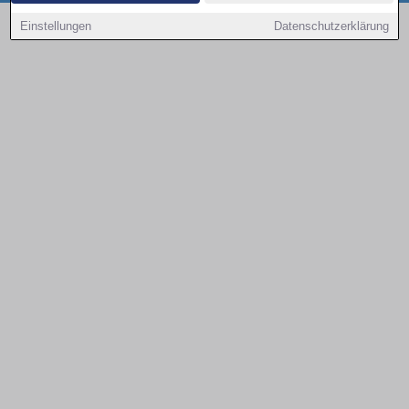
Copyright © 2000 - 2026 | 1A Infosysteme GmbH | Content by: 1a-sites-autos
Einstellungen
Datenschutzerklärung
09.08.2026