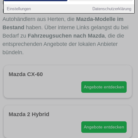
Fahrertypen die Marke interessant ist. Viele
Einstellungen
Datenschutzerklärung
Fahrzeuge stammen von Autohäusern und
Autohändlern aus Herten, die
Mazda-Modelle im
Bestand
haben. Über interne Links gelangst du bei
Bedarf zu
Fahrzeugsuchen nach Mazda
, die die
entsprechenden Angebote der lokalen Anbieter
bündeln.
Mazda CX-60
Angebote entdecken
Mazda 2 Hybrid
Angebote entdecken