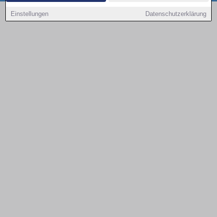
Copyright © 2000 - 2026 | 1A Infosysteme GmbH | Content by: 1a-sites-autos
Einstellungen
Datenschutzerklärung
08.08.2026