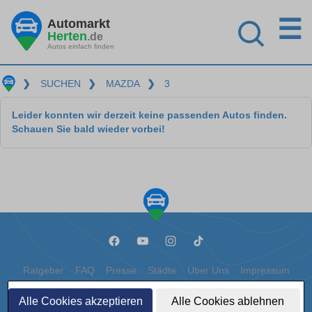
☰
Automarkt
Herten
.de
Autos einfach finden
❯
SUCHEN
❯
MAZDA
❯
3
Leider konnten wir derzeit keine passenden Autos finden.
Schauen Sie bald wieder vorbei!
Ratgeber
FAQ
Presse
Städte
Über Uns
Impressum
Datenschutz
Cookies
Alle Cookies akzeptieren
Alle Cookies ablehnen