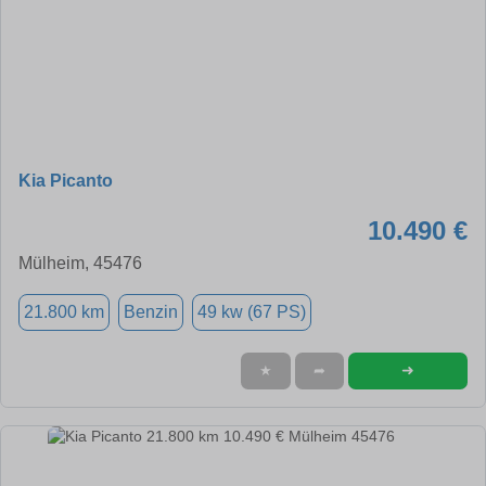
Kia Picanto
10.490 €
Mülheim, 45476
21.800 km
Benzin
49 kw (67 PS)
➜
★
➦