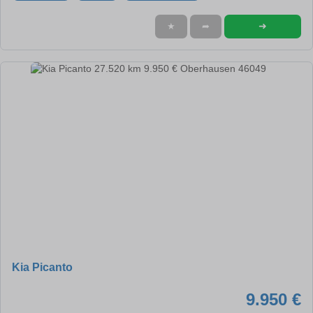
➜
★
➦
Kia Picanto
9.950 €