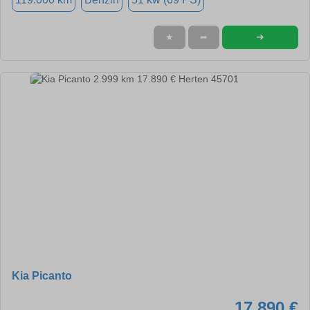
➜
★
➦
Kia Picanto
17.890 €