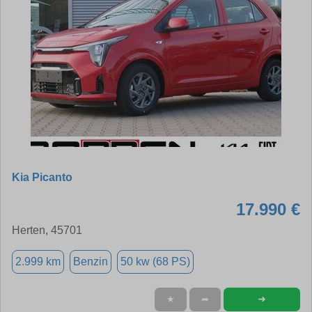
Kia Picanto
17.990 €
Herten, 45701
2.999 km
Benzin
50 kw (68 PS)
➜
★
➦