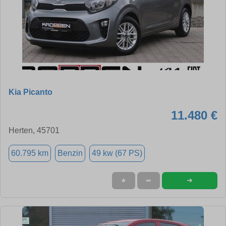
Kia Picanto
11.480 €
Herten, 45701
60.795 km
Benzin
49 kw (67 PS)
➜
★
➦