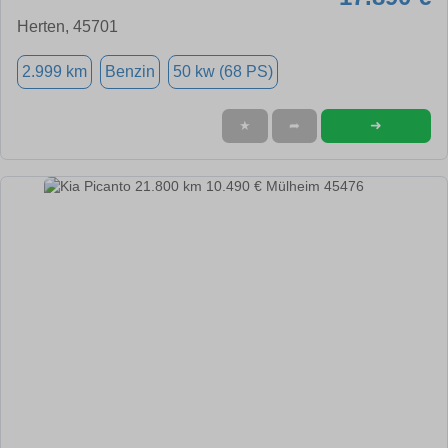
Herten, 45701
2.999 km
Benzin
50 kw (68 PS)
➜
★
➦