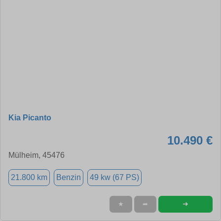
Kia Picanto
10.490 €
Mülheim, 45476
21.800 km
Benzin
49 kw (67 PS)
➜
★
➦