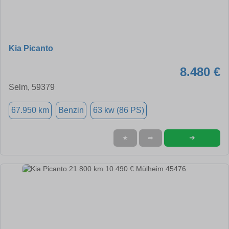
Kia Picanto
8.480 €
Selm, 59379
67.950 km
Benzin
63 kw (86 PS)
➜
★
➦