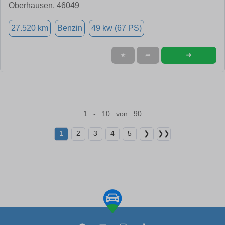
Oberhausen, 46049
27.520 km
Benzin
49 kw (67 PS)
➜
★
➦
1 - 10 von 90
1
2
3
4
5
❯
❯❯