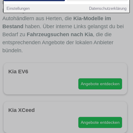
Fahrertypen die Marke interessant ist. Viele
Einstellungen
Datenschutzerklärung
Fahrzeuge stammen von Autohäusern und
Autohändlern aus Herten, die
Kia-Modelle im
Bestand
haben. Über interne Links gelangst du bei
Bedarf zu
Fahrzeugsuchen nach Kia
, die die
entsprechenden Angebote der lokalen Anbieter
bündeln.
Kia EV6
Angebote entdecken
Kia XCeed
Angebote entdecken