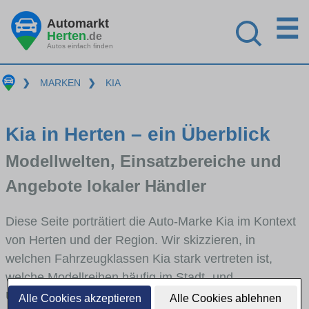
☰
Automarkt
Herten
.de
Autos einfach finden
❯
MARKEN
❯
KIA
Kia in Herten – ein Überblick
Modellwelten, Einsatzbereiche und
Angebote lokaler Händler
Diese Seite porträtiert die Auto-Marke Kia im Kontext
von Herten und der Region. Wir skizzieren, in
welchen Fahrzeugklassen Kia stark vertreten ist,
welche Modellreihen häufig im Stadt- und
Umlandverkehr zu sehen sind und für welche
Alle Cookies akzeptieren
Alle Cookies ablehnen