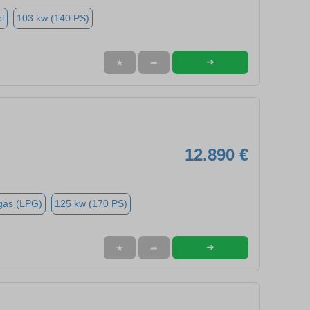
l
103 kw (140 PS)
➜
★
➦
12.890 €
gas (LPG)
125 kw (170 PS)
➜
★
➦