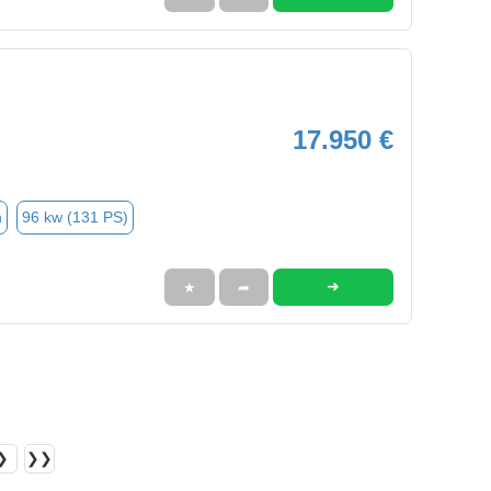
17.950 €
n
96 kw (131 PS)
➜
★
➦
❯
❯❯