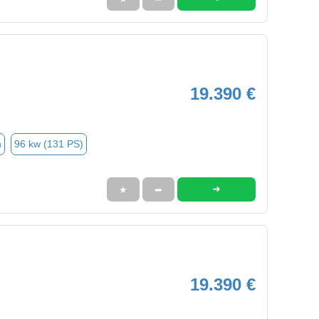
19.390 €
n
96 kw (131 PS)
➜
★
➦
19.390 €