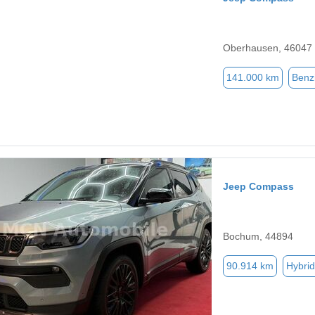
Oberhausen, 46047
141.000 km
Benz
Jeep Compass
Bochum, 44894
90.914 km
Hybrid