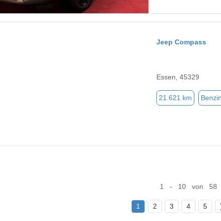
Jeep Compass
Essen, 45329
21.621 km
Benzi
1 - 10 von 58
1
2
3
4
5