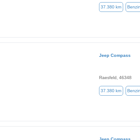
37.380 km
Benzi
Jeep Compass
Raesfeld, 46348
37.380 km
Benzi
Jeep Compass