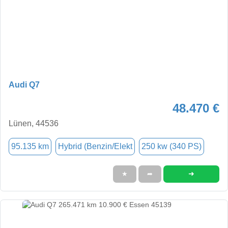
Audi Q7
48.470 €
Lünen, 44536
95.135 km
Hybrid (Benzin/Elekt
250 kw (340 PS)
➜
★
➦