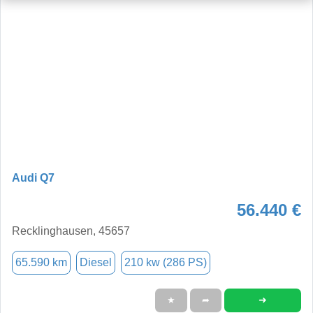
Audi Q7
56.440 €
Recklinghausen, 45657
65.590 km
Diesel
210 kw (286 PS)
➜
★
➦