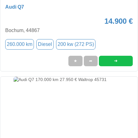
Audi Q7
14.900 €
Bochum, 44867
260.000 km
Diesel
200 kw (272 PS)
➜
★
➦