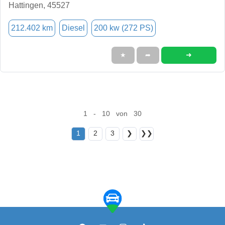
Hattingen, 45527
212.402 km
Diesel
200 kw (272 PS)
➜
★
➦
1 - 10 von 30
1
2
3
❯
❯❯