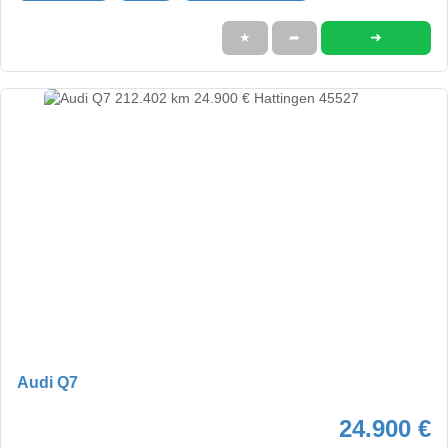
➜
★
➦
Audi Q7
24.900 €