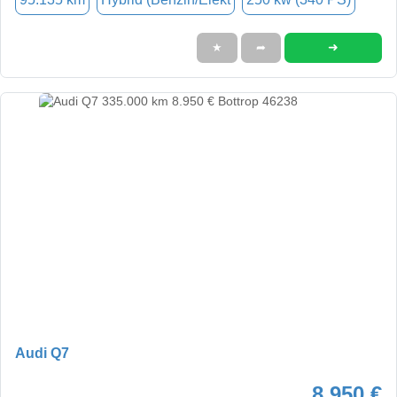
➜
★
➦
Audi Q7
8.950 €