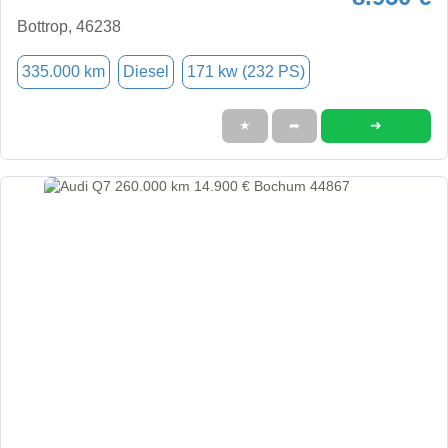
Bottrop, 46238
335.000 km
Diesel
171 kw (232 PS)
➜
★
➦