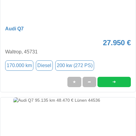
Audi Q7
27.950 €
Waltrop, 45731
170.000 km
Diesel
200 kw (272 PS)
➜
★
➦