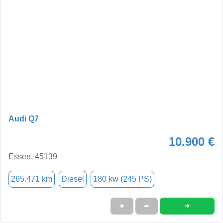
Audi Q7
10.900 €
Essen, 45139
265.471 km
Diesel
180 kw (245 PS)
➜
★
➦