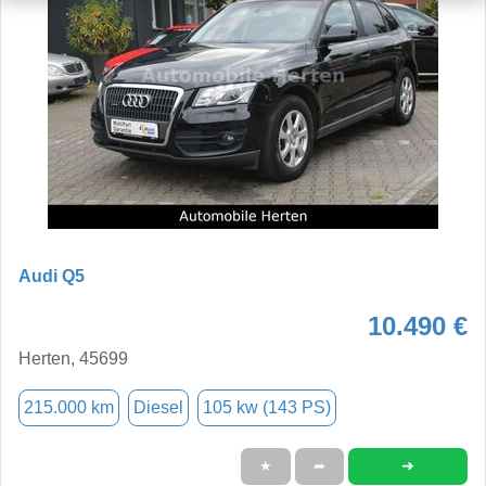
Audi Q5
10.490 €
Herten, 45699
215.000 km
Diesel
105 kw (143 PS)
➜
★
➦