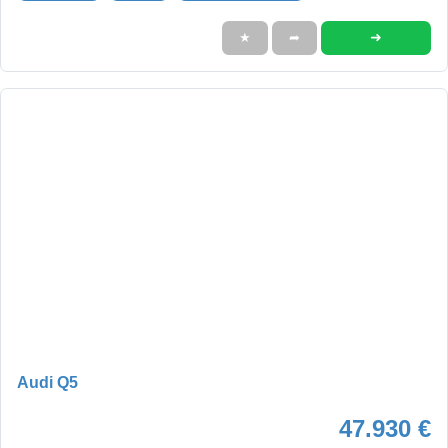
➜
★
➦
Audi Q5
47.930 €