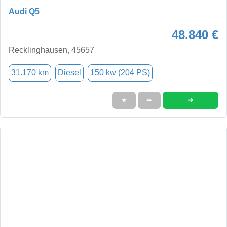
Audi Q5
48.840 €
Recklinghausen, 45657
31.170 km
Diesel
150 kw (204 PS)
➜
★
➦