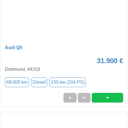
Audi Q5
31.900 €
Dortmund, 44319
69.000 km
Diesel
150 kw (204 PS)
➜
★
➦