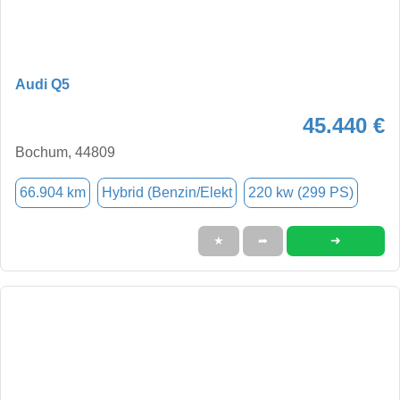
Audi Q5
45.440 €
Bochum, 44809
66.904 km
Hybrid (Benzin/Elekt
220 kw (299 PS)
➜
★
➦