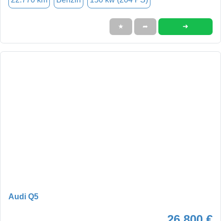
➜
★
➦
Audi Q5
26.800 €