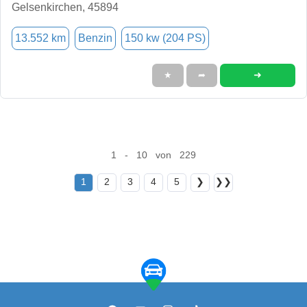
Gelsenkirchen, 45894
13.552 km
Benzin
150 kw (204 PS)
➜
★
➦
1 - 10 von 229
1
2
3
4
5
❯
❯❯