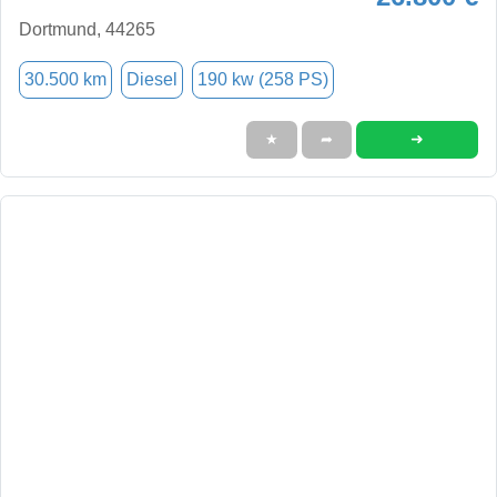
Dortmund, 44265
30.500 km
Diesel
190 kw (258 PS)
➜
★
➦