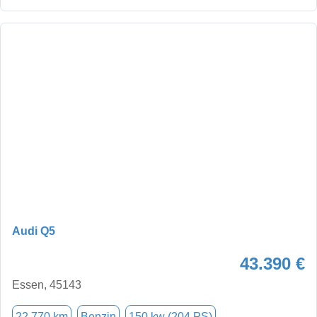
Audi Q5
43.390 €
Essen, 45143
22.770 km
Benzin
150 kw (204 PS)