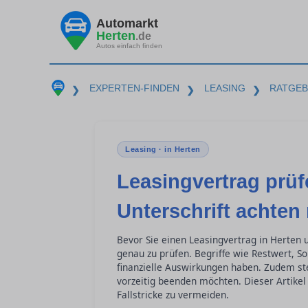
Automarkt
Herten
.de
Autos einfach finden
EXPERTEN-FINDEN
LEASING
RATGE
❯
❯
❯
Leasing · in Herten
Leasingvertrag prüf
Unterschrift achten
Bevor Sie einen Leasingvertrag in Herten u
genau zu prüfen. Begriffe wie Restwert, S
finanzielle Auswirkungen haben. Zudem stel
vorzeitig beenden möchten. Dieser Artikel 
Fallstricke zu vermeiden.