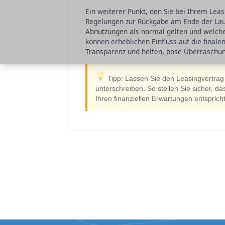
Ein weiterer Punkt, den Sie bei Ihrem Leas
Regelungen zur Rückgabe am Ende der Laufzei
Abnutzungen als normal gelten und welch
können erheblichen Einfluss auf die final
Transparenz und helfen, böse Überraschu
Tipp: Lassen Sie den Leasingvertrag
unterschreiben. So stellen Sie sicher, d
Ihren finanziellen Erwartungen entspricht