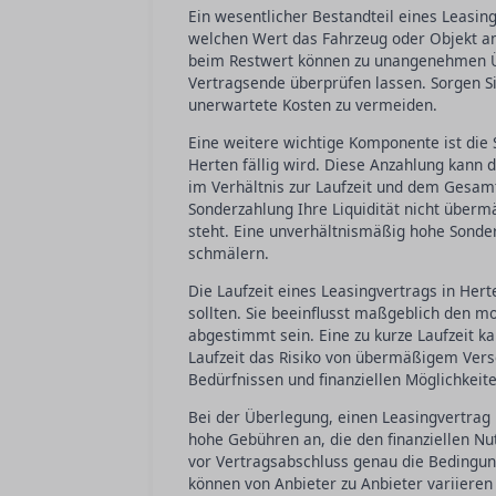
Ein wesentlicher Bestandteil eines Leasing
welchen Wert das Fahrzeug oder Objekt am
beim Restwert können zu unangenehmen Ü
Vertragsende überprüfen lassen. Sorgen Sie
unerwartete Kosten zu vermeiden.
Eine weitere wichtige Komponente ist die 
Herten fällig wird. Diese Anzahlung kann 
im Verhältnis zur Laufzeit und dem Gesamt
Sonderzahlung Ihre Liquidität nicht übermä
steht. Eine unverhältnismäßig hohe Sonder
schmälern.
Die Laufzeit eines Leasingvertrags in Herte
sollten. Sie beeinflusst maßgeblich den m
abgestimmt sein. Eine zu kurze Laufzeit 
Laufzeit das Risiko von übermäßigem Versch
Bedürfnissen und finanziellen Möglichkeite
Bei der Überlegung, einen Leasingvertrag i
hohe Gebühren an, die den finanziellen Nu
vor Vertragsabschluss genau die Bedingung
können von Anbieter zu Anbieter variieren u