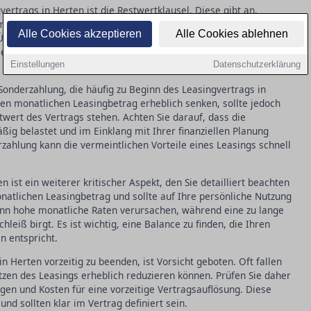
vertrags in Herten ist die Restwertklausel. Diese gibt an,
 Ende der Vertragslaufzeit noch haben soll. Missverständnisse
Alle Cookies akzeptieren
Alle Cookies ablehnen
berraschungen führen, wenn Sie den Zustand des Objekts zum
 dafür, dass der Restwert realistisch angesetzt ist, um
Einstellungen
Datenschutzerklärung
Sonderzahlung, die häufig zu Beginn des Leasingvertrags in
den monatlichen Leasingbetrag erheblich senken, sollte jedoch
wert des Vertrags stehen. Achten Sie darauf, dass die
ßig belastet und im Einklang mit Ihrer finanziellen Planung
zahlung kann die vermeintlichen Vorteile eines Leasings schnell
n ist ein weiterer kritischer Aspekt, den Sie detailliert beachten
onatlichen Leasingbetrag und sollte auf Ihre persönliche Nutzung
kann hohe monatliche Raten verursachen, während eine zu lange
leiß birgt. Es ist wichtig, eine Balance zu finden, die Ihren
n entspricht.
n Herten vorzeitig zu beenden, ist Vorsicht geboten. Oft fallen
tzen des Leasings erheblich reduzieren können. Prüfen Sie daher
en und Kosten für eine vorzeitige Vertragsauflösung. Diese
nd sollten klar im Vertrag definiert sein.