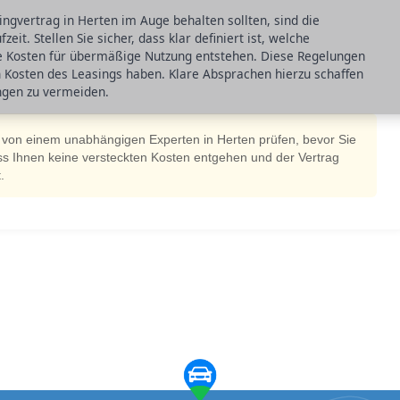
ingvertrag in Herten im Auge behalten sollten, sind die
t. Stellen Sie sicher, dass klar definiert ist, welche
e Kosten für übermäßige Nutzung entstehen. Diese Regelungen
en Kosten des Leasings haben. Klare Absprachen hierzu schaffen
ngen zu vermeiden.
 von einem unabhängigen Experten in Herten prüfen, bevor Sie
ass Ihnen keine versteckten Kosten entgehen und der Vertrag
.