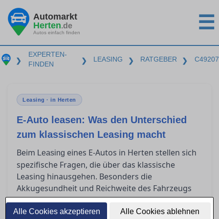
Automarkt
☰
Herten
.de
Autos einfach finden
EXPERTEN-
LEASING
RATGEBER
C49207
❯
❯
❯
❯
FINDEN
Leasing · in Herten
E-Auto leasen: Was den Unterschied
zum klassischen Leasing macht
Beim
eines E-Autos in Herten stellen sich
Leasing
spezifische Fragen, die über das klassische
Leasing hinausgehen. Besonders die
Akkugesundheit und Reichweite des Fahrzeugs
sollten im Vertrag klar geregelt sein. Zudem
bieten steuerliche Vorteile und besondere
Alle Cookies akzeptieren
Alle Cookies ablehnen