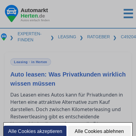
Automarkt
☰
Herten
.de
Autos einfach finden
EXPERTEN-
LEASING
RATGEBER
C49204
❯
❯
❯
❯
FINDEN
Leasing · in Herten
Auto leasen: Was Privatkunden wirklich
wissen müssen
Das Leasen eines Autos kann für Privatkunden in
Herten eine attraktive Alternative zum Kauf
darstellen. Doch zwischen Kilometerleasing und
Restwertleasing gibt es entscheidende
Unterschiede, die es zu kennen gilt. Dieser
Ratgeber beleuchtet, welche Aspekte im
Alle Cookies akzeptieren
Alle Cookies ablehnen