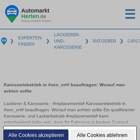
Automarkt
☰
Herten
.de
Autos einfach finden
LACKIERER-
EXPERTEN-
❯
❯
UND-
❯
RATGEBER
❯
C491
FINDEN
KAROSSERIE
Karosseriebetrieb in #seo_ort# beauftragen: Worauf man
achten sollte
Lackierer & Karosserie · #replacements# Karosseriebetrieb in
#seo_ort# beauftragen: Worauf man achten sollte Ein qualifizierter
Karosserie- und Lackierbetrieb #replacements# kann
entscheidend dafür sein, dass Ihr Fahrzeug in bestem Zustand
erstrahlt. Doch woran erkennt man einen solchen Betrieb? Neben
weiterlesen
relevanten Zertifizierungen und einer präzisen
Alle Cookies akzeptieren
Alle Cookies ablehnen