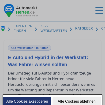
Automarkt
☰
Herten
.de
Autos einfach finden
EXPERTEN-
KFZ-
RATGEBER
C
❯
❯
❯
❯
FINDEN
WERKSTAETTEN
KFZ-Werkstätten · in Herten
E-Auto und Hybrid in der Werkstatt:
Was Fahrer wissen sollten
Der Umstieg auf E-Autos und Hybridfahrzeuge
bringt für viele Fahrer in Herten neue
Herausforderungen mit sich, besonders wenn es
um die Wartung und Reparatur in der Werkstatt
geht. Eine wesentliche Frage lautet: Welche
Qualifikationen benötigt eine Werkstatt, um
Alle Cookies akzeptieren
Alle Cookies ablehnen