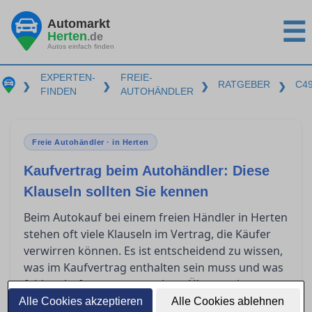
Automarkt
☰
Herten
.de
Autos einfach finden
EXPERTEN-
FREIE-
RATGEBER
C4
❯
❯
❯
❯
FINDEN
AUTOHÄNDLER
Freie Autohändler · in Herten
Kaufvertrag beim Autohändler: Diese
Klauseln sollten Sie kennen
Beim Autokauf bei einem freien Händler in Herten
stehen oft viele Klauseln im Vertrag, die Käufer
verwirren können. Es ist entscheidend zu wissen,
was im Kaufvertrag enthalten sein muss und was
fehlen darf, um unangenehme Überraschungen
zu vermeiden. Dieser Artikel gibt Aufschluss
Alle Cookies akzeptieren
Alle Cookies ablehnen