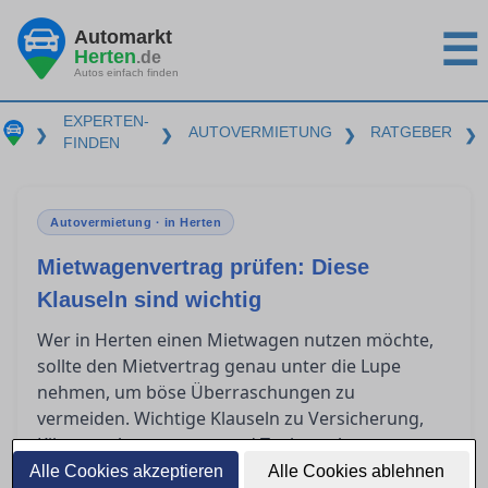
Automarkt
☰
Herten
.de
Autos einfach finden
EXPERTEN-
AUTOVERMIETUNG
RATGEBER
❯
❯
❯
❯
FINDEN
Autovermietung · in Herten
Mietwagenvertrag prüfen: Diese
Klauseln sind wichtig
Wer in Herten einen Mietwagen nutzen möchte,
sollte den Mietvertrag genau unter die Lupe
nehmen, um böse Überraschungen zu
vermeiden. Wichtige Klauseln zu Versicherung,
Kilometerbegrenzung und Tankregelungen
können erheblichen Einfluss auf die endgültigen
Alle Cookies akzeptieren
Alle Cookies ablehnen