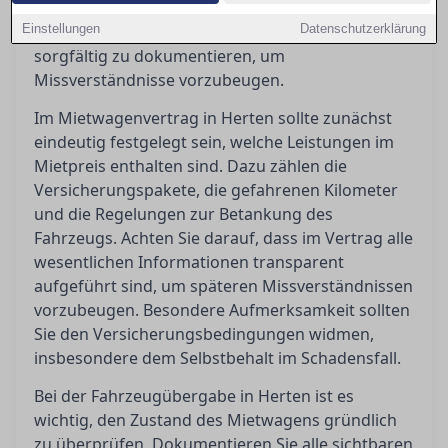
Kosten haben. Zudem ist es unerlässlich, bei
Einstellungen
Fahrzeugübergabe und -rückgabe den Zustand
Datenschutzerklärung
sorgfältig zu dokumentieren, um
Missverständnisse vorzubeugen.
Im Mietwagenvertrag in Herten sollte zunächst
eindeutig festgelegt sein, welche Leistungen im
Mietpreis enthalten sind. Dazu zählen die
Versicherungspakete, die gefahrenen Kilometer
und die Regelungen zur Betankung des
Fahrzeugs. Achten Sie darauf, dass im Vertrag alle
wesentlichen Informationen transparent
aufgeführt sind, um späteren Missverständnissen
vorzubeugen. Besondere Aufmerksamkeit sollten
Sie den Versicherungsbedingungen widmen,
insbesondere dem Selbstbehalt im Schadensfall.
Bei der Fahrzeugübergabe in Herten ist es
wichtig, den Zustand des Mietwagens gründlich
zu überprüfen. Dokumentieren Sie alle sichtbaren