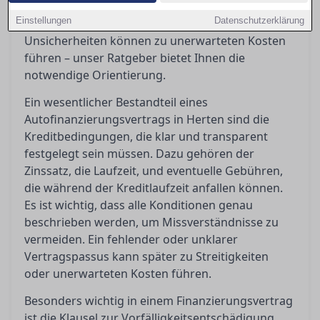
Vorfälligkeitsentschädigungen bedeuten oder
Einstellungen
Datenschutzerklärung
wann ein Widerruf möglich ist. Diese
Unsicherheiten können zu unerwarteten Kosten
führen – unser Ratgeber bietet Ihnen die
notwendige Orientierung.
Ein wesentlicher Bestandteil eines
Autofinanzierungsvertrags in Herten sind die
Kreditbedingungen, die klar und transparent
festgelegt sein müssen. Dazu gehören der
Zinssatz, die Laufzeit, und eventuelle Gebühren,
die während der Kreditlaufzeit anfallen können.
Es ist wichtig, dass alle Konditionen genau
beschrieben werden, um Missverständnisse zu
vermeiden. Ein fehlender oder unklarer
Vertragspassus kann später zu Streitigkeiten
oder unerwarteten Kosten führen.
Besonders wichtig in einem Finanzierungsvertrag
ist die Klausel zur Vorfälligkeitsentschädigung,