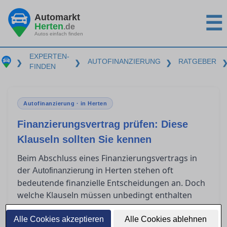
Automarkt
☰
Herten
.de
Autos einfach finden
EXPERTEN-
AUTOFINANZIERUNG
RATGEBER
❯
❯
❯
FINDEN
Autofinanzierung · in Herten
Finanzierungsvertrag prüfen: Diese
Klauseln sollten Sie kennen
Beim Abschluss eines Finanzierungsvertrags in
der
in Herten stehen oft
Autofinanzierung
bedeutende finanzielle Entscheidungen an. Doch
welche Klauseln müssen unbedingt enthalten
sein, um rechtlich abgesichert zu sein? Viele
Verbraucher sind unsicher, was
Alle Cookies akzeptieren
Alle Cookies ablehnen