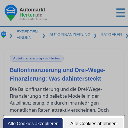
Automarkt
☰
Herten
.de
Autos einfach finden
EXPERTEN-
AUTOFINANZIERUNG
RATGEBER
❯
❯
❯
FINDEN
Autofinanzierung · in Herten
Ballonfinanzierung und Drei-Wege-
Finanzierung: Was dahintersteckt
Die Ballonfinanzierung und die Drei-Wege-
Finanzierung sind beliebte Modelle in der
, die durch ihre niedrigen
Autofinanzierung
monatlichen Raten attraktiv erscheinen. Doch
was passiert am Ende der Laufzeit? Für wen sind
diese Modelle geeignet, und welche Risiken
Alle Cookies akzeptieren
Alle Cookies ablehnen