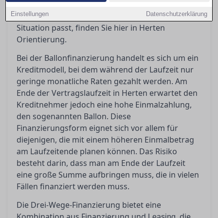
sollten Sie beachten? Wenn Sie sich fragen,
Einstellungen
Datenschutzerklärung
welches Finanzierungsmodell am besten zu Ihrer
Situation passt, finden Sie hier in Herten
Orientierung.
Bei der Ballonfinanzierung handelt es sich um ein
Kreditmodell, bei dem während der Laufzeit nur
geringe monatliche Raten gezahlt werden. Am
Ende der Vertragslaufzeit in Herten erwartet den
Kreditnehmer jedoch eine hohe Einmalzahlung,
den sogenannten Ballon. Diese
Finanzierungsform eignet sich vor allem für
diejenigen, die mit einem höheren Einmalbetrag
am Laufzeitende planen können. Das Risiko
besteht darin, dass man am Ende der Laufzeit
eine große Summe aufbringen muss, die in vielen
Fällen finanziert werden muss.
Die Drei-Wege-Finanzierung bietet eine
Kombination aus Finanzierung und
, die
Leasing