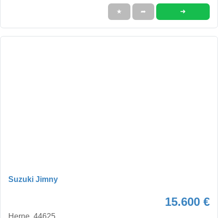
➜
★
➦
Suzuki Jimny
15.600 €
Herne, 44625