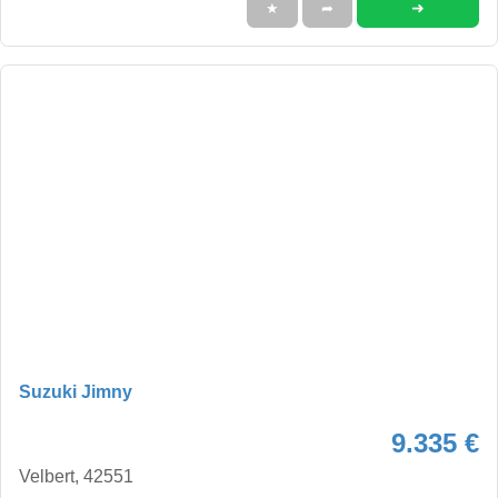
➜
★
➦
Suzuki Jimny
9.335 €
Velbert, 42551