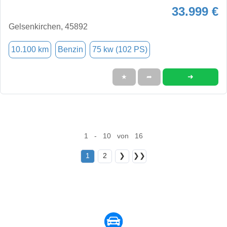
33.999 €
Gelsenkirchen, 45892
10.100 km
Benzin
75 kw (102 PS)
➜
★
➦
1 - 10 von 16
1
2
❯
❯❯