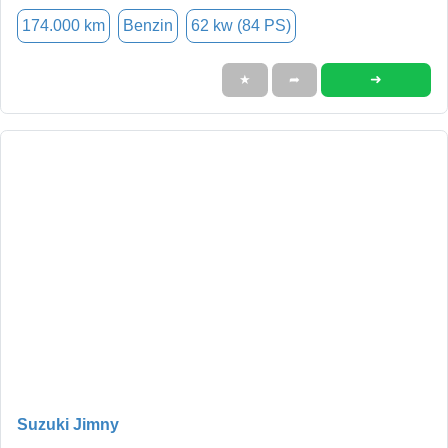
174.000 km
Benzin
62 kw (84 PS)
➜
★
➦
Suzuki Jimny