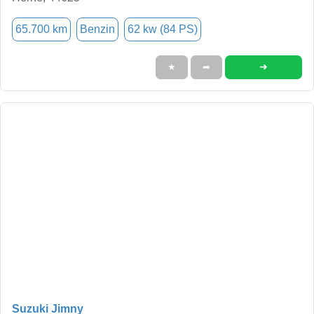
65.700 km
Benzin
62 kw (84 PS)
➜
★
➦
Suzuki Jimny