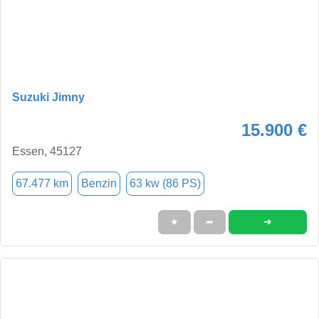
Suzuki Jimny
15.900 €
Essen, 45127
67.477 km
Benzin
63 kw (86 PS)
➜
★
➦