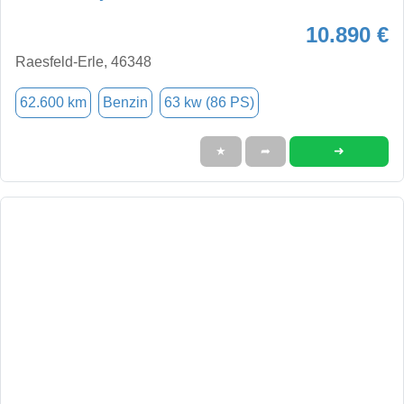
10.890 €
Raesfeld-Erle, 46348
62.600 km
Benzin
63 kw (86 PS)
➜
★
➦