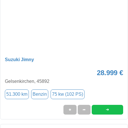
Suzuki Jimny
28.999 €
Gelsenkirchen, 45892
51.300 km
Benzin
75 kw (102 PS)
➜
★
➦