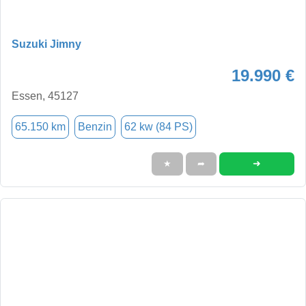
Suzuki Jimny
19.990 €
Essen, 45127
65.150 km
Benzin
62 kw (84 PS)
➜
★
➦