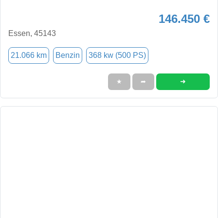
146.450 €
Essen, 45143
21.066 km
Benzin
368 kw (500 PS)
➜
★
➦