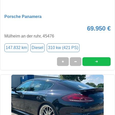
Porsche Panamera
69.950 €
Mülheim an der ruhr, 45476
147.832 km
Diesel
310 kw (421 PS)
➜
★
➦