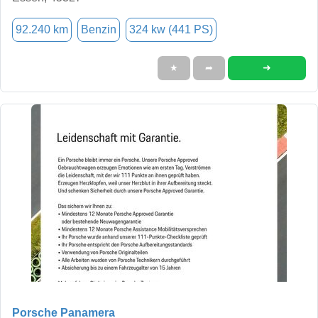
92.240 km
Benzin
324 kw (441 PS)
➜
★
➦
Porsche Panamera