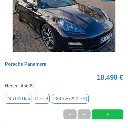
Porsche Panamera
18.490 €
Herten, 45699
245.000 km
Diesel
184 kw (250 PS)
➜
★
➦