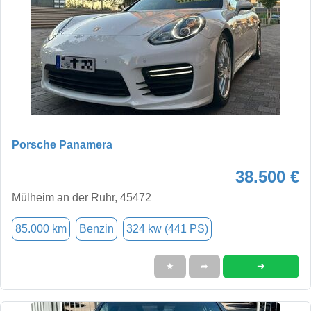
Porsche Panamera
38.500 €
Mülheim an der Ruhr, 45472
85.000 km
Benzin
324 kw (441 PS)
➜
★
➦