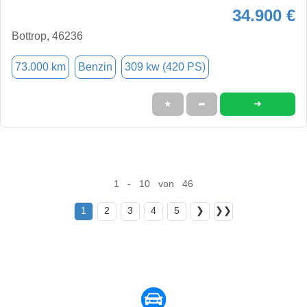
34.900 €
Bottrop, 46236
73.000 km
Benzin
309 kw (420 PS)
➜
★
➦
1 - 10 von 46
1
2
3
4
5
❯
❯❯