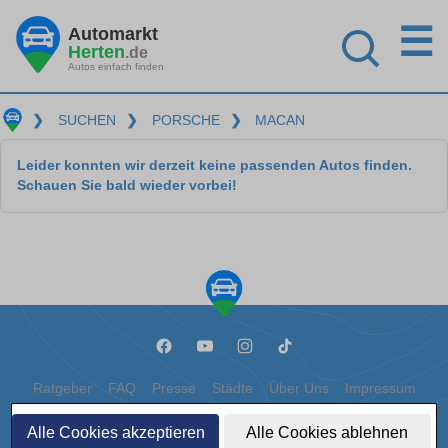
☰
Automarkt
Herten
.de
Autos einfach finden
❯
SUCHEN
❯
PORSCHE
❯
MACAN
Leider konnten wir derzeit keine passenden Autos finden.
Schauen Sie bald wieder vorbei!
Ratgeber
FAQ
Presse
Städte
Über Uns
Impressum
Datenschutz
Cookies
Alle Cookies akzeptieren
Alle Cookies ablehnen