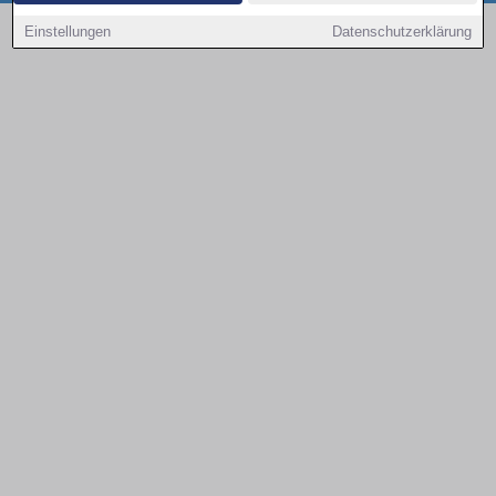
Copyright © 2000 - 2026 | 1A Infosysteme GmbH | Content by: 1a-sites-autos
Einstellungen
Datenschutzerklärung
09.08.2026