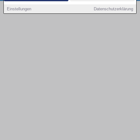
Copyright © 2000 - 2026 | 1A Infosysteme GmbH | Content by: 1a-sites-autos
Einstellungen
Datenschutzerklärung
08.08.2026