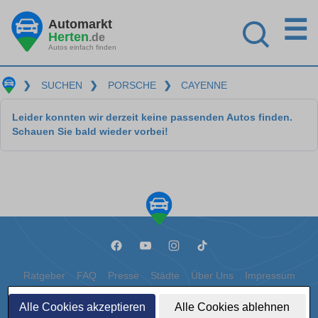
☰
Automarkt
Herten
.de
Autos einfach finden
❯
SUCHEN
❯
PORSCHE
❯
CAYENNE
Leider konnten wir derzeit keine passenden Autos finden.
Schauen Sie bald wieder vorbei!
Ratgeber
FAQ
Presse
Städte
Über Uns
Impressum
Datenschutz
Cookies
Alle Cookies akzeptieren
Alle Cookies ablehnen