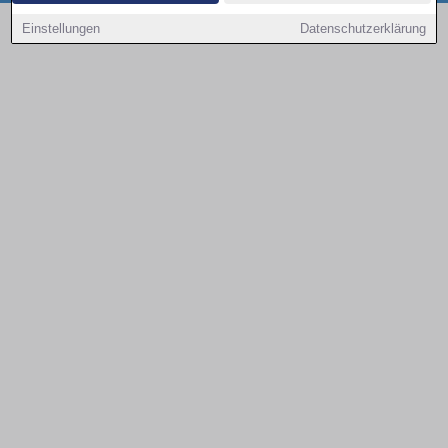
Copyright © 2000 - 2026 | 1A Infosysteme GmbH | Content by: 1a-sites-autos
Einstellungen
Datenschutzerklärung
08.08.2026