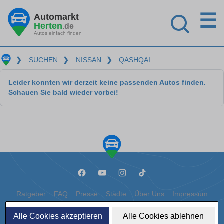
☰
Automarkt
Herten
.de
Autos einfach finden
❯
SUCHEN
❯
NISSAN
❯
QASHQAI
Leider konnten wir derzeit keine passenden Autos finden.
Schauen Sie bald wieder vorbei!
Ratgeber
FAQ
Presse
Städte
Über Uns
Impressum
Datenschutz
Cookies
Alle Cookies akzeptieren
Alle Cookies ablehnen