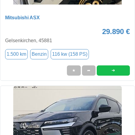
Mitsubishi ASX
29.890 €
Gelsenkirchen, 45881
1.500 km
Benzin
116 kw (158 PS)
➜
★
➦