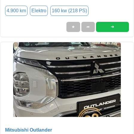
4.900 km
Elektro
160 kw (218 PS)
➜
★
➦
Mitsubishi Outlander