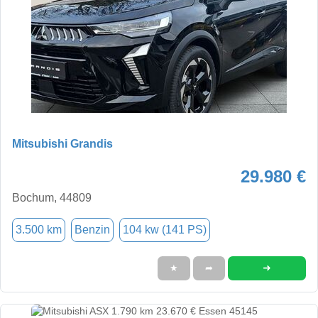
Mitsubishi Grandis
29.980 €
Bochum, 44809
3.500 km
Benzin
104 kw (141 PS)
➜
★
➦