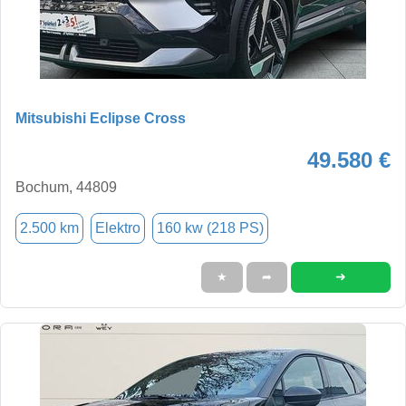
Mitsubishi Eclipse Cross
49.580 €
Bochum, 44809
2.500 km
Elektro
160 kw (218 PS)
➜
★
➦