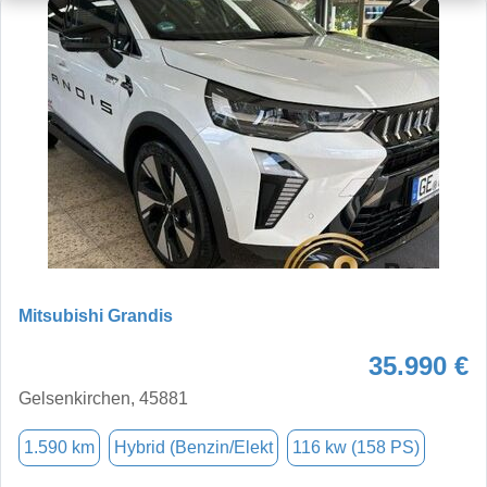
Mitsubishi Grandis
35.990 €
Gelsenkirchen, 45881
1.590 km
Hybrid (Benzin/Elekt
116 kw (158 PS)