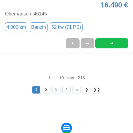
16.490 €
Oberhausen, 46145
4.000 km
Benzin
52 kw (71 PS)
➜
★
➦
1 - 10 von 216
1
2
3
4
5
❯
❯❯