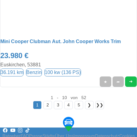
Mini Cooper Clubman Aut. John Cooper Works Trim
23.980 €
Euskirchen, 53881
36.191 km
Benzin
100 kw (136 PS)
➜
★
➦
1 - 10 von 52
1
2
3
4
5
❯
❯❯
Ratgeber
FAQ
Presse
Städte
Über Uns
Impressum
Datenschutz
Cookies