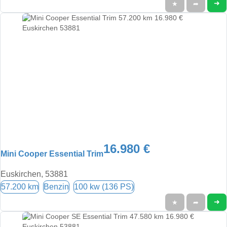
➜
★
➦
16.980 €
Mini Cooper Essential Trim
Euskirchen, 53881
57.200 km
Benzin
100 kw (136 PS)
➜
★
➦