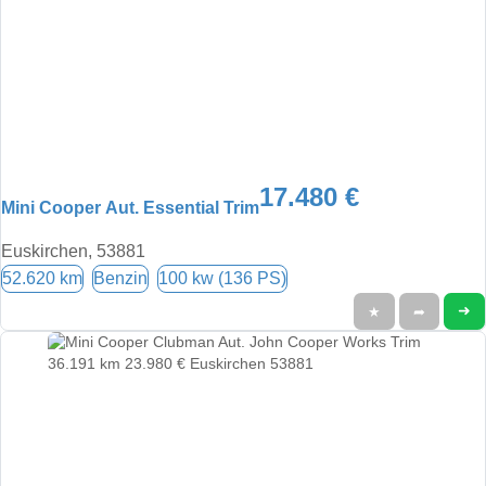
17.480 €
Mini Cooper Aut. Essential Trim
Euskirchen, 53881
52.620 km
Benzin
100 kw (136 PS)
➜
★
➦