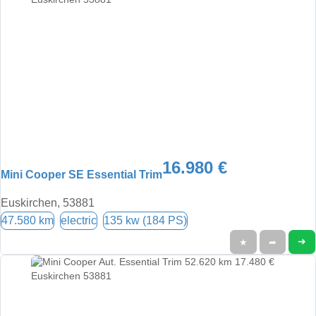
16.980 €
Mini Cooper SE Essential Trim
Euskirchen, 53881
47.580 km
electric
135 kw (184 PS)
➜
★
➦