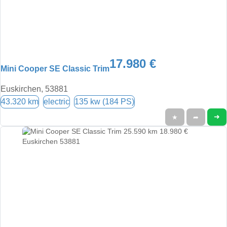
17.980 €
Mini Cooper SE Classic Trim
Euskirchen, 53881
43.320 km
electric
135 kw (184 PS)
➜
★
➦