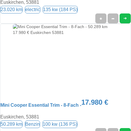
Euskirchen, 53881
23.020 km
electric
135 kw (184 PS)
➜
★
➦
17.980 €
Mini Cooper Essential Trim - 8-Fach -
Euskirchen, 53881
50.289 km
Benzin
100 kw (136 PS)