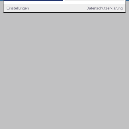
Copyright © 2000 - 2026 | 1A Infosysteme GmbH | Content by: 1a-sites-autos
Einstellungen
Datenschutzerklärung
09.08.2026