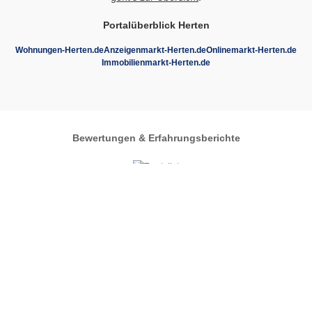
Portalüberblick Herten
Wohnungen-Herten.de
Anzeigenmarkt-Herten.de
Onlinemarkt-Herten.de
Immobilienmarkt-Herten.de
Bewertungen & Erfahrungsberichte
Autos-im-Umkreis.de
Zentrales Regionalportal