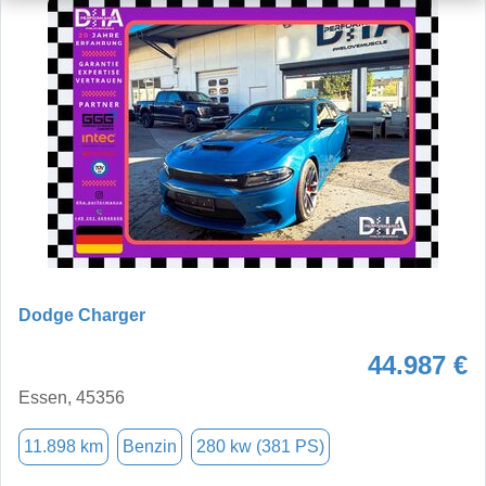
Dodge Charger
44.987 €
Essen, 45356
11.898 km
Benzin
280 kw (381 PS)