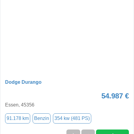
Dodge Durango
54.987 €
Essen, 45356
91.178 km
Benzin
354 kw (481 PS)