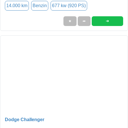
14.000 km
Benzin
677 kw (920 PS)
➜
★
➦
Dodge Challenger