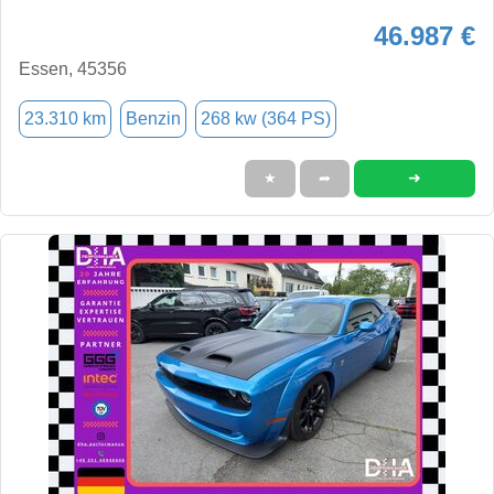
46.987 €
Essen, 45356
23.310 km
Benzin
268 kw (364 PS)
➜
★
➦