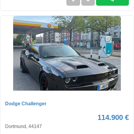
➜
★
➦
Dodge Challenger
114.900 €
Dortmund, 44147