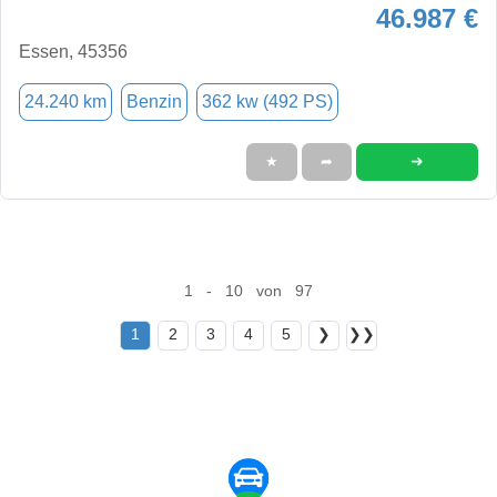
46.987 €
Essen, 45356
24.240 km
Benzin
362 kw (492 PS)
➜
★
➦
1 - 10 von 97
1
2
3
4
5
❯
❯❯