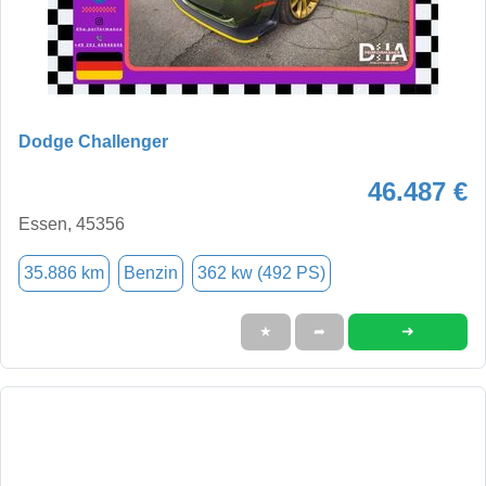
Dodge Challenger
46.487 €
Essen, 45356
35.886 km
Benzin
362 kw (492 PS)
➜
★
➦