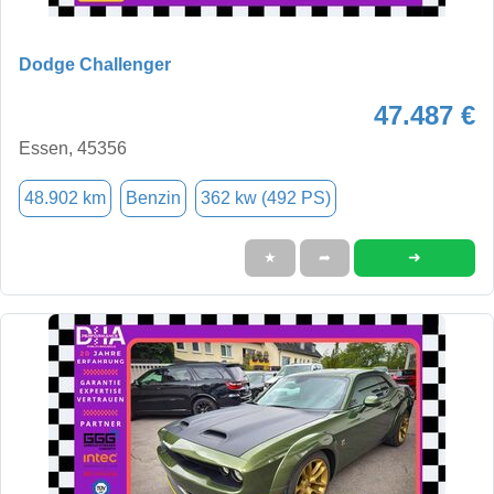
Dodge Challenger
47.487 €
Essen, 45356
48.902 km
Benzin
362 kw (492 PS)
➜
★
➦