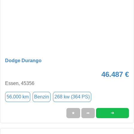
Dodge Durango
46.487 €
Essen, 45356
56.000 km
Benzin
268 kw (364 PS)
➜
★
➦