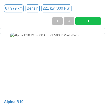
87.979 km
Benzin
221 kw (300 PS)
➜
★
➦
Alpina B10