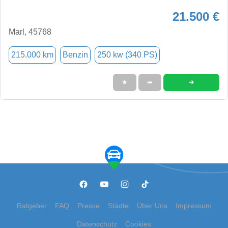
21.500 €
Marl, 45768
215.000 km
Benzin
250 kw (340 PS)
➜
★
➦
Ratgeber
FAQ
Presse
Städte
Über Uns
Impressum
Datenschutz
Cookies