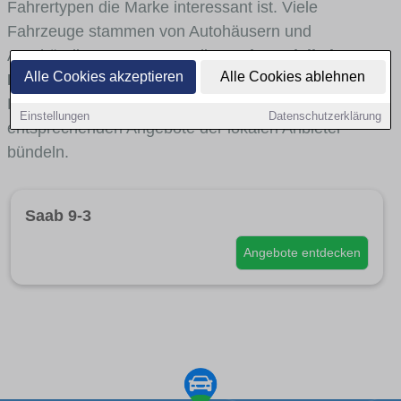
Fahrertypen die Marke interessant ist. Viele
Fahrzeuge stammen von Autohäusern und
Autohändlern aus Herten, die
Saab-Modelle im
Alle Cookies akzeptieren
Alle Cookies ablehnen
Bestand
haben. Über interne Links gelangst du bei
Bedarf zu
Fahrzeugsuchen nach Saab
, die die
Einstellungen
Datenschutzerklärung
entsprechenden Angebote der lokalen Anbieter
bündeln.
Saab 9-3
Angebote entdecken