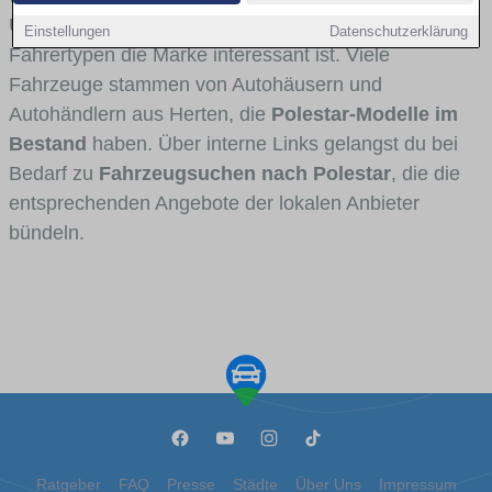
Umlandverkehr zu sehen sind und für welche
Einstellungen
Datenschutzerklärung
Fahrertypen die Marke interessant ist. Viele
Fahrzeuge stammen von Autohäusern und
Autohändlern aus Herten, die
Polestar-Modelle im
Bestand
haben. Über interne Links gelangst du bei
Bedarf zu
Fahrzeugsuchen nach Polestar
, die die
entsprechenden Angebote der lokalen Anbieter
bündeln.
Ratgeber
FAQ
Presse
Städte
Über Uns
Impressum