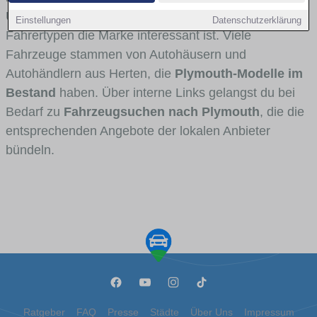
Umlandverkehr zu sehen sind und für welche
Einstellungen
Datenschutzerklärung
Fahrertypen die Marke interessant ist. Viele
Fahrzeuge stammen von Autohäusern und
Autohändlern aus Herten, die
Plymouth-Modelle im
Bestand
haben. Über interne Links gelangst du bei
Bedarf zu
Fahrzeugsuchen nach Plymouth
, die die
entsprechenden Angebote der lokalen Anbieter
bündeln.
Ratgeber
FAQ
Presse
Städte
Über Uns
Impressum