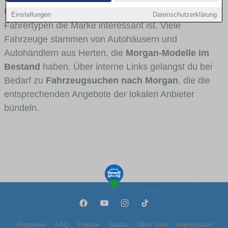
Umlandverkehr zu sehen sind und für welche
Einstellungen
Datenschutzerklärung
Fahrertypen die Marke interessant ist. Viele
Fahrzeuge stammen von Autohäusern und
Autohändlern aus Herten, die
Morgan-Modelle im
Bestand
haben. Über interne Links gelangst du bei
Bedarf zu
Fahrzeugsuchen nach Morgan
, die die
entsprechenden Angebote der lokalen Anbieter
bündeln.
Ratgeber
FAQ
Presse
Städte
Über Uns
Impressum