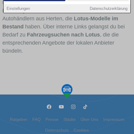
Fahrertypen die Marke interessant ist. Viele
Einstellungen
Datenschutzerklärung
Fahrzeuge stammen von Autohäusern und
Autohändlern aus Herten, die
Lotus-Modelle im
Bestand
haben. Über interne Links gelangst du bei
Bedarf zu
Fahrzeugsuchen nach Lotus
, die die
entsprechenden Angebote der lokalen Anbieter
bündeln.
Ratgeber
FAQ
Presse
Städte
Über Uns
Impressum
Datenschutz
Cookies