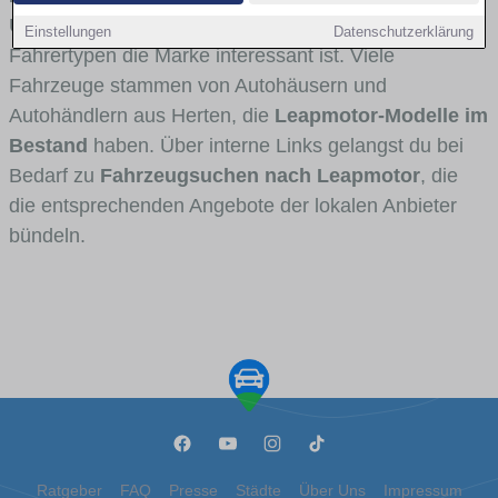
Umlandverkehr zu sehen sind und für welche
Einstellungen
Datenschutzerklärung
Fahrertypen die Marke interessant ist. Viele
Fahrzeuge stammen von Autohäusern und
Autohändlern aus Herten, die
Leapmotor-Modelle im
Bestand
haben. Über interne Links gelangst du bei
Bedarf zu
Fahrzeugsuchen nach Leapmotor
, die
die entsprechenden Angebote der lokalen Anbieter
bündeln.
Ratgeber
FAQ
Presse
Städte
Über Uns
Impressum