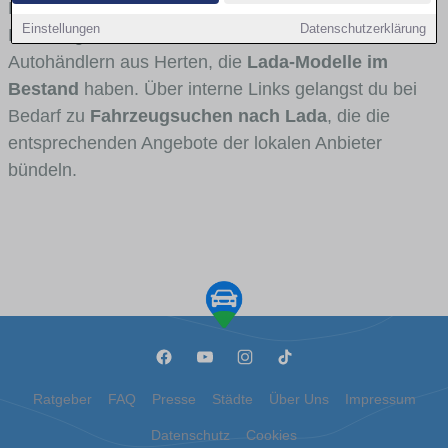
Fahrertypen die Marke interessant ist. Viele
Einstellungen
Datenschutzerklärung
Fahrzeuge stammen von Autohäusern und
Autohändlern aus Herten, die
Lada-Modelle im
Bestand
haben. Über interne Links gelangst du bei
Bedarf zu
Fahrzeugsuchen nach Lada
, die die
entsprechenden Angebote der lokalen Anbieter
bündeln.
Ratgeber
FAQ
Presse
Städte
Über Uns
Impressum
Datenschutz
Cookies