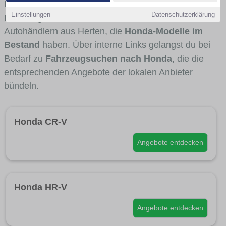
Fahrertypen die Marke interessant ist. Viele
Einstellungen
Datenschutzerklärung
Fahrzeuge stammen von Autohäusern und
Autohändlern aus Herten, die
Honda-Modelle im
Bestand
haben. Über interne Links gelangst du bei
Bedarf zu
Fahrzeugsuchen nach Honda
, die die
entsprechenden Angebote der lokalen Anbieter
bündeln.
Honda CR-V
Angebote entdecken
Honda HR-V
Angebote entdecken